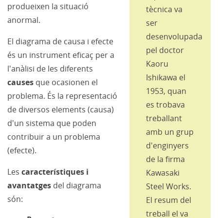
produeixen la situació
tècnica va
anormal.
ser
desenvolupada
El diagrama de causa i efecte
pel doctor
és un instrument eficaç per a
Kaoru
l'anàlisi de les diferents
Ishikawa el
causes
que ocasionen el
1953, quan
problema. És la representació
es trobava
de diversos elements (causa)
treballant
d'un sistema que poden
amb un grup
contribuir a un problema
d'enginyers
(efecte).
de la firma
Les
característiques i
Kawasaki
avantatges
del diagrama
Steel Works.
són:
El resum del
treball el va