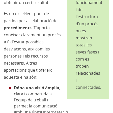
obtenir un cert resultat.
funcionament
i de
És un excel·lent punt de
l'estructura
partida per a l'elaboració de
d'un procés
procediments
. T'aporta
on es
conèixer clarament un procés
mostren
a fi d'evitar possibles
totes les
desviacions, així com les
seves fases i
persones i els recursos
com es
necessaris. Altres
troben
aportacions que t'ofereix
relacionades
aquesta eina són:
i
connectades.
Dóna una visió àmplia
,
clara i compartida a
l'equip de treball i
permet la comunicació
amb una única interpretació.