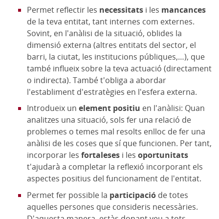
Permet reflectir les
necessitats
i les
mancances
de la teva entitat, tant internes com externes.
Sovint, en l'anàlisi de la situació, oblides la
dimensió externa (altres entitats del sector, el
barri, la ciutat, les institucions públiques,…), que
també influeix sobre la teva actuació (directament
o indirecta). També t'obliga a abordar
l'establiment d'estratègies en l'esfera externa.
Introdueix un
element positiu
en l'anàlisi: Quan
analitzes una situació, sols fer una relació de
problemes o temes mal resolts enlloc de fer una
anàlisi de les coses que sí que funcionen. Per tant,
incorporar les
fortaleses
i les
oportunitats
t'ajudarà a completar la reflexió incorporant els
aspectes positius del funcionament de l'entitat.
Permet fer possible la
participació
de totes
aquelles persones que consideris necessàries.
D'aquesta manera, estàs donant veu a tots