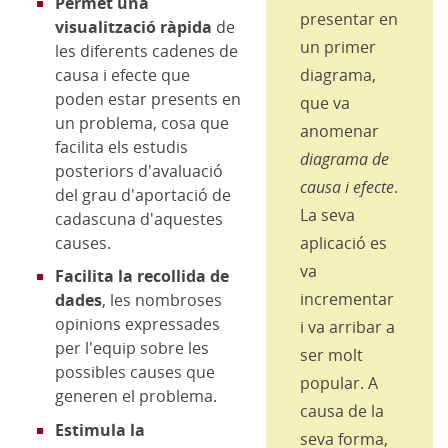
Permet una
presentar en
visualització ràpida
de
un primer
les diferents cadenes de
causa i efecte que
diagrama,
poden estar presents en
que va
un problema, cosa que
anomenar
facilita els estudis
diagrama de
posteriors d'avaluació
causa i efecte
.
del grau d'aportació de
La seva
cadascuna d'aquestes
causes.
aplicació es
va
Facilita la recollida de
incrementar
dades
, les nombroses
opinions expressades
i va arribar a
per l'equip sobre les
ser molt
possibles causes que
popular. A
generen el problema.
causa de la
Estimula la
seva forma,