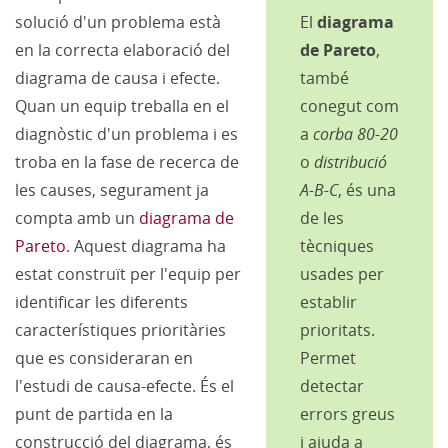
solució d'un problema està
El
diagrama
en la correcta elaboració del
de Pareto
,
diagrama de causa i efecte.
també
Quan un equip treballa en el
conegut com
diagnòstic d'un problema i es
a
corba 80-20
troba en la fase de recerca de
o
distribució
les causes, segurament ja
A-B-C
, és una
compta amb un
diagrama de
de les
Pareto
. Aquest diagrama ha
tècniques
estat construït per l'equip per
usades per
identificar les diferents
establir
característiques prioritàries
prioritats.
que es consideraran en
Permet
l'estudi de causa-efecte. És el
detectar
punt de partida en la
errors greus
construcció del diagrama, és
i ajuda a