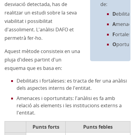
desviació detectada, has de
de:
realitzar un estudi sobre la seva
D
ebilitats
viabilitat i possibilitat
A
menaces
d'assoliment. L'anàlisi DAFO et
F
ortalese
permetrà fer-ho.
O
portunit
Aquest mètode consisteix en una
pluja d'idees partint d'un
esquema que es basa en:
Debilitats i fortaleses: es tracta de fer una anàlisi
dels aspectes interns de l'entitat.
Amenaces i oportunitats: l'anàlisi es fa amb
relació als elements i les institucions externs a
l'entitat.
Punts forts
Punts febles