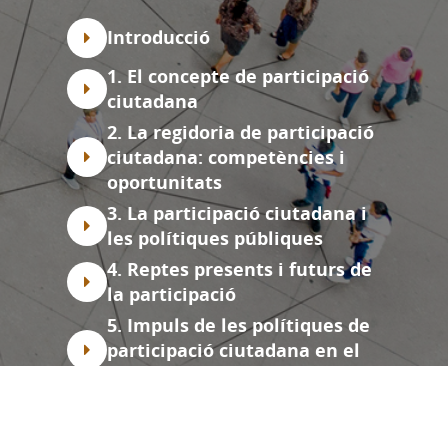
Índex
Introducció
1. El concepte de participació
ciutadana
2. La regidoria de participació
ciutadana: competències i
oportunitats
3. La participació ciutadana i
les polítiques públiques
4. Reptes presents i futurs de
la participació
5. Impuls de les polítiques de
participació ciutadana en el
marc del govern local
6. Els principals instruments
de participació ciutadana